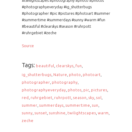
#twilightscapes #photography #photo #photos
#photographyeveryday #ig_shutterbugs
#photographer #pic #pictures #photoart #summer
#summertime #summerdays #sunny #warm #fun
#beautiful #clearskys #season #ruhrpott
#ruhrgebiet #zeche
Source
Tags:
beautiful
,
clearskys
,
fun
,
ig_shutterbugs
,
Nature
,
photo
,
photoart
,
photographer
,
photography
,
photographyeveryday
,
photos
,
pic
,
pictures
,
red
,
ruhrgebiet
,
ruhrpott
,
season
,
sky
,
sol
,
summer
,
summerdays
,
summertime
,
sun
,
sunny
,
sunset
,
sunshine
,
twilightscapes
,
warm
,
zeche