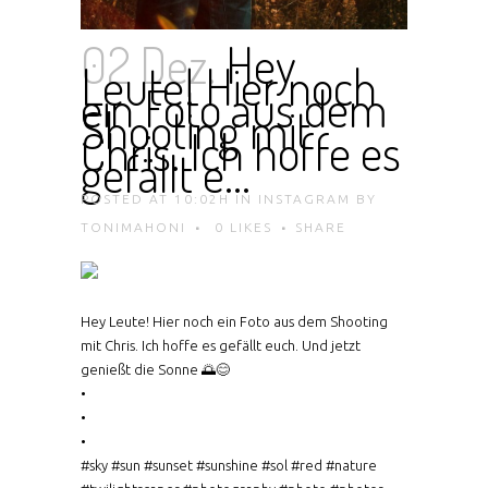
02 Dez.
Hey
Leute! Hier noch
ein Foto aus dem
Shooting mit
Chris. Ich hoffe es
gefällt e…
POSTED AT 10:02H
IN
INSTAGRAM
BY
TONIMAHONI
0
LIKES
SHARE
Hey Leute! Hier noch ein Foto aus dem Shooting
mit Chris. Ich hoffe es gefällt euch. Und jetzt
genießt die Sonne 🌅😊
•
•
•
#sky #sun #sunset #sunshine #sol #red #nature