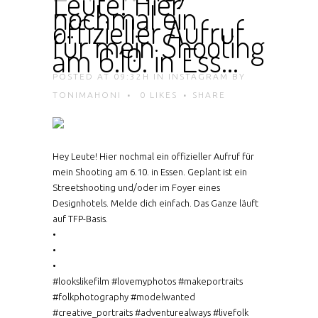
Leute! Hier
nochmal ein
offizieller Aufruf
für mein Shooting
am 6.10. in Ess…
POSTED AT 09:32H
IN
INSTAGRAM
BY
TONIMAHONI
0
LIKES
SHARE
Hey Leute! Hier nochmal ein offizieller Aufruf für
mein Shooting am 6.10. in Essen. Geplant ist ein
Streetshooting und/oder im Foyer eines
Designhotels. Melde dich einfach. Das Ganze läuft
auf TFP-Basis.
•
•
•
#lookslikefilm #lovemyphotos #makeportraits
#folkphotography #modelwanted
#creative_portraits #adventurealways #livefolk