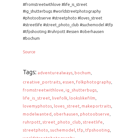
#fromstreetwithlove #life_is_street
#ig_shutterbugs #worldstreetphotography
#photoobserve #streetphoto #loves_street
#streetlife #street_photo_club #suchemodel #tfp
#tfpshooting #ruhrpott #essen #oberhausen
#bochum
Source
Tags:
adventurealways
,
bochum
,
creative_portraits
,
essen
,
folkphotography
,
fromstreetwithlove
,
ig_shutterbugs
,
life_is_street
,
livefolk
,
lookslikefilm
,
lovemyphotos
,
loves_street
,
makeportraits
,
modelwanted
,
oberhausen
,
photoobserve
,
ruhrpott
,
street_photo_club
,
streetlife
,
streetphoto
,
suchemodel
,
tfp
,
tfpshooting
,