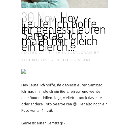
30 Nov.
Hey
Leute! Ich hoffe,
ihr geniesst euren
Samstag. Ich
mach mir gleich
ein Bierch…
POSTED AT 13:41H
IN
INSTAGRAM
BY
TONIMAHONI
0
LIKES
SHARE
Hey Leute! Ich hoffe, ihr geniesst euren Samstag.
Ich mach mir gleich ein Bierchen auf und werde
eine Runde chillen. Naja, vielleicht noch das eine
oder andere Foto bearbeiten 😊 Hier also noch ein
Foto von #h1musik .
Geniesst euren Samstag! •