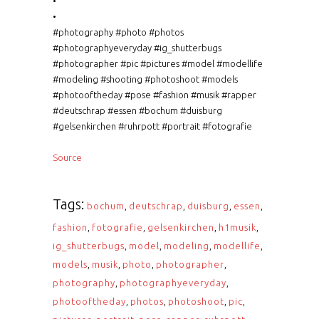
•
•
#photography #photo #photos
#photographyeveryday #ig_shutterbugs
#photographer #pic #pictures #model #modellife
#modeling #shooting #photoshoot #models
#photooftheday #pose #fashion #musik #rapper
#deutschrap #essen #bochum #duisburg
#gelsenkirchen #ruhrpott #portrait #fotografie
Source
Tags:
bochum
,
deutschrap
,
duisburg
,
essen
,
fashion
,
fotografie
,
gelsenkirchen
,
h1musik
,
ig_shutterbugs
,
model
,
modeling
,
modellife
,
models
,
musik
,
photo
,
photographer
,
photography
,
photographyeveryday
,
photooftheday
,
photos
,
photoshoot
,
pic
,