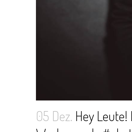
05 Dez.
Hey Leute! M