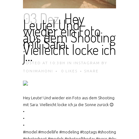
03 Dez.
Hey
Leute! Und
wieder ein Foto
aus dem Shooting
mit Sara.
Vielleicht locke ich
j…
POSTED AT 10:38H
IN
INSTAGRAM
BY
TONIMAHONI
0
LIKES
SHARE
Hey Leute! Und wieder ein Foto aus dem Shooting
mit Sara. Vielleicht locke ich ja die Sonne zurück 😊
•
•
•
#model #modellife #modeling #toptags #shooting
#photoshoot #models #photooftheday #pose #sky