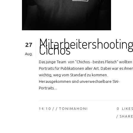
Mitarbeitershootin
27
Cichos
Aug.
Das junge Team von "Chichos - bestes Fleisch" wollten
Portraits für Publikationen aller Art. Dabei war es ihne
wichtig, weg vom Standard zu kommen.
Herausgekommen sind unverwechselbare SW-
Portraits....
14:10 /
/ TONIMAHONI
0
LIKE
SHAR