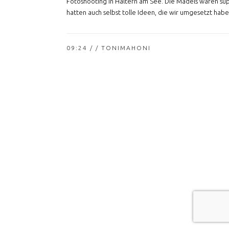
Fotoshooting in Haltern am See. Die Mädels waren su
hatten auch selbst tolle Ideen, die wir umgesetzt habe
09:24 /
/ TONIMAHONI