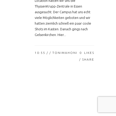
Location hatten wir uns die
ThyssenKrupp-Zentrale in Essen
ausgesucht. Der Campus hat uns echt
viele Möglichkeiten geboten und wir
hatten ziemlich schnell ein paar coole
Shots im Kasten. Danach gings nach
Gelsenkirchen. Hier...
10:55 /
/ TONIMAHONI
0
LIKES
SHARE