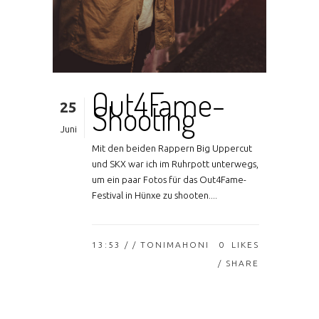
Out4Fame-
25
Shooting
Juni
Mit den beiden Rappern Big Uppercut
und SKX war ich im Ruhrpott unterwegs,
um ein paar Fotos für das Out4Fame-
Festival in Hünxe zu shooten....
13:53 /
/ TONIMAHONI
0
LIKES
SHARE