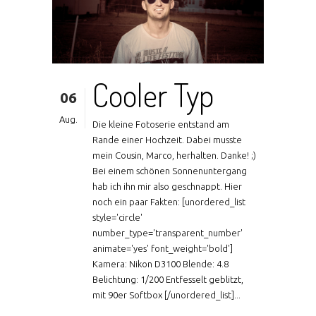
Cooler Typ
06
Aug.
Die kleine Fotoserie entstand am
Rande einer Hochzeit. Dabei musste
mein Cousin, Marco, herhalten. Danke! ;)
Bei einem schönen Sonnenuntergang
hab ich ihn mir also geschnappt. Hier
noch ein paar Fakten: [unordered_list
style='circle'
number_type='transparent_number'
animate='yes' font_weight='bold']
Kamera: Nikon D3100 Blende: 4.8
Belichtung: 1/200 Entfesselt geblitzt,
mit 90er Softbox [/unordered_list]...