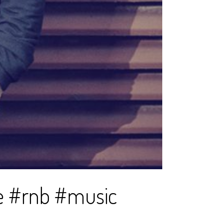
e #rnb #music