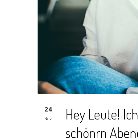
24
Hey Leute! Ich
Nov.
schönrn Aben