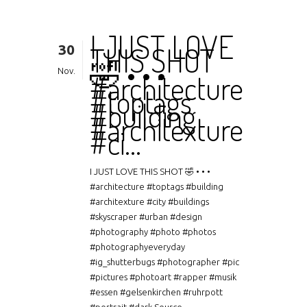
I JUST LOVE
30
THIS SHOT
🤣 • • •
Nov.
#architecture
#toptags
#building
#architexture
#ci…
I JUST LOVE THIS SHOT 🤣 • • •
#architecture #toptags #building
#architexture #city #buildings
#skyscraper #urban #design
#photography #photo #photos
#photographyeveryday
#ig_shutterbugs #photographer #pic
#pictures #photoart #rapper #musik
#essen #gelsenkirchen #ruhrpott