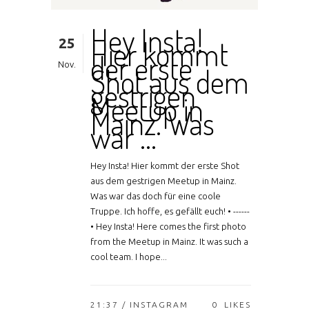
Hey Insta!
25
Hier kommt
der erste
Nov.
Shot aus dem
gestrigen
Meetup in
Mainz. Was
war …
Hey Insta! Hier kommt der erste Shot
aus dem gestrigen Meetup in Mainz.
Was war das doch für eine coole
Truppe. Ich hoffe, es gefällt euch! • ------
• Hey Insta! Here comes the first photo
from the Meetup in Mainz. It was such a
cool team. I hope...
21:37 /
INSTAGRAM
0
LIKES