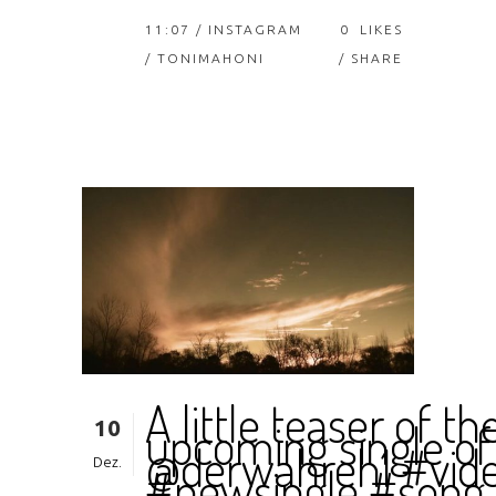
11:07 /
INSTAGRAM
0
LIKES
/ TONIMAHONI
SHARE
A little teaser of th
10
upcoming single of
@derwahreh1 #vid
Dez.
#newsingle #song