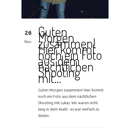
Guten
26
Morgen
zusammen!
Nov.
Hier kommt
noch ein Foto
aus dem
nächtlichen
Shooting
mit…
Guten Morgen zusammen! Hier kommt
noch ein Foto aus dem nächtlichen
Shooting mit Lukas. Wir waren nicht
lang in dem Wald - es war einfach zu
düster...