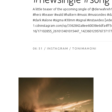
A little teaser of the upcoming single of @derwahre
#herz #teaser #wald #haltern #music #musicvideo #
#dark #alone #sigma #30mm #signal #instavideo [video
1.cdninstagram.com/vp/3362842a8ee60038e6dfa4ff5
16/17102855_261013401015447_1423601295767371776_
06:51 /
INSTAGRAM
/ TONIMAHONI