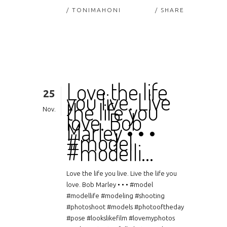
/ TONIMAHONI
SHARE
Love the life
25
you live. Live
the life you
Nov.
love. Bob
Marley • • •
#model
#modelli…
Love the life you live. Live the life you
love. Bob Marley • • • #model
#modellife #modeling #shooting
#photoshoot #models #photooftheday
#pose #lookslikefilm #lovemyphotos