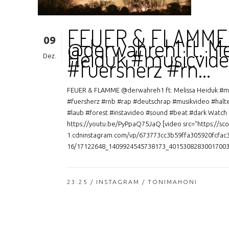
FEUER & FLAMME
09
@derwahreh1 ft. Me
Heiduk #musicvid
Dez.
#fuersherz #rn…
FEUER & FLAMME @derwahreh1 ft. Melissa Heiduk #mu
#fuersherz #rnb #rap #deutschrap #musikvideo #halte
#laub #forest #instavideo #sound #beat #dark Watch f
https://youtu.be/PyPpaQ75JaQ [video src="https://sco
1.cdninstagram.com/vp/673773cc3b59ffa305920fcfac
16/17122648_1409924545738173_4015308283001700352
23:25 /
INSTAGRAM
/ TONIMAHONI