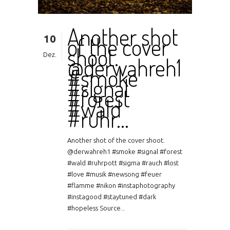
Another shot
10
of the cover
shoot.
Dez.
@derwahreh1
#smoke
#signal
#forest
#wald
#ruhr…
Another shot of the cover shoot.
@derwahreh1 #smoke #signal #forest
#wald #ruhrpott #sigma #rauch #lost
#love #musik #newsong #feuer
#flamme #nikon #instaphotography
#instagood #staytuned #dark
#hopeless Source...