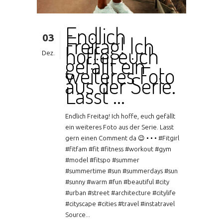
Endlich
03
Freitag! Ich
hoffe, euch
Dez.
gefällt ein
weiteres Foto
aus der Serie.
Lasst …
Endlich Freitag! Ich hoffe, euch gefällt
ein weiteres Foto aus der Serie. Lasst
gern einen Comment da 😉 • • • #Fitgirl
#fitfam #fit #fitness #workout #gym
#model #fitspo #summer
#summertime #sun #summerdays #sun
#sunny #warm #fun #beautiful #city
#urban #street #architecture #citylife
#cityscape #cities #travel #instatravel
Source...