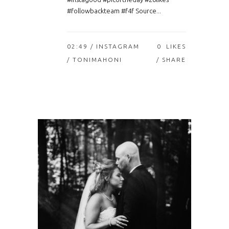
#followbackteam #f4f Source...
02:49 /
INSTAGRAM
0
LIKES
/ TONIMAHONI
SHARE