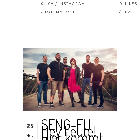
04:09 /
INSTAGRAM
0
LIKES
/ TONIMAHONI
SHARE
SENG-FU
25
Hey Leute!
Hier kommt
Nov.