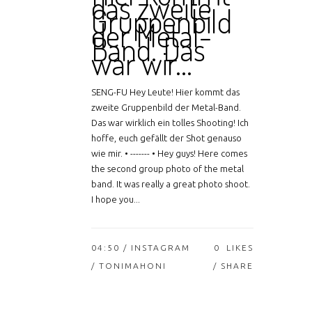
das zweite
Gruppenbild
der Metal-
Band. Das
war wir…
SENG-FU Hey Leute! Hier kommt das
zweite Gruppenbild der Metal-Band.
Das war wirklich ein tolles Shooting! Ich
hoffe, euch gefällt der Shot genauso
wie mir. • ------- • Hey guys! Here comes
the second group photo of the metal
band. It was really a great photo shoot.
I hope you...
04:50 /
INSTAGRAM
0
LIKES
/ TONIMAHONI
SHARE