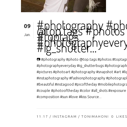
#photography #ph
09
@top.tags #photos
#toptags
Jan.
#photographyever
#ig_shutter…
📷 #photography #photo @top.tags #photos #toptag
#photographyeveryday #ig_shutterbugs #photograph
#pictures #photoart #photography #snapshot #art #li
#instaphotography #fashionphotography #photograp
#beautiful #instagood #picoftheday #mobilephotogr
#couple #photooftheday #color #all_shots #exposure
#composition #sun #love #kiss Source...
11:17 /
INSTAGRAM
/ TONIMAHONI
0
LIKE