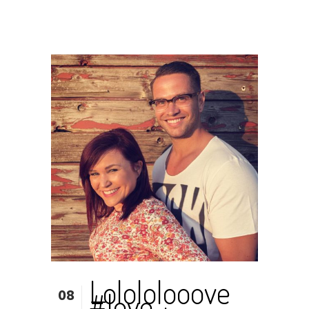
Lolololooove
08
#love