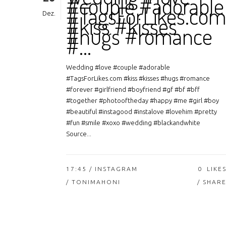
#couple #adorable
#TagsForLikes.co
Dez.
#kiss #kisses
#hugs #romance
#…
Wedding #love #couple #adorable
#TagsForLikes.com #kiss #kisses #hugs #romance
#forever #girlfriend #boyfriend #gf #bf #bff
#together #photooftheday #happy #me #girl #boy
#beautiful #instagood #instalove #lovehim #pretty
#fun #smile #xoxo #wedding #blackandwhite
Source...
17:45 /
INSTAGRAM
0
LIKE
/ TONIMAHONI
SHAR