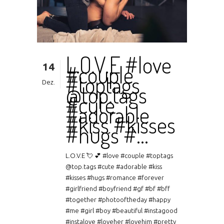
L.O.V.E #love
14
#couple
#toptags
Dez.
@top.tags
#cute
#adorable
#kiss #kisses
#hugs #…
L.O.V.E 💘 💕 #love #couple #toptags
@top.tags #cute #adorable #kiss
#kisses #hugs #romance #forever
#girlfriend #boyfriend #gf #bf #bff
#together #photooftheday #happy
#me #girl #boy #beautiful #instagood
#instalove #loveher #lovehim #pretty