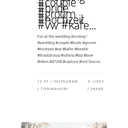
#couple
#bride
#groom
#hochzeit
#vw #käfe…
Fun at the wedding shooting !
#wedding #couple #bride #groom
#hochzeit #vw #käfer #beetle
#brautstrauss #schloss #kiss #love
#nikon #d7200 #capture #red Source...
12:01 /
INSTAGRAM
0
LIKES
/ TONIMAHONI
SHARE