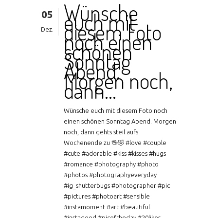
Wünsche
05
euch mit
diesem Foto
Dez.
noch einen
schönen
Sonntag
Abend.
Morgen noch,
dann…
Wünsche euch mit diesem Foto noch
einen schönen Sonntag Abend. Morgen
noch, dann gehts steil aufs
Wochenende zu 🖖🤣 #love #couple
#cute #adorable #kiss #kisses #hugs
#romance #photography #photo
#photos #photographyeveryday
#ig_shutterbugs #photographer #pic
#pictures #photoart #sensible
#instamoment #art #beautiful
#instagood #picoftheday #20likes