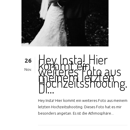
Hey Insta! Hier
26
kommt ein
weiteres Foto aus
Nov.
meinem letzten
Hochzeitsshooting.
Di…
Hey Insta! Hier kommt ein weiteres Foto aus meinem
letzten Hochzeitsshooting. Dieses Foto hat es mir
besonders angetan. Es ist die Athmosphäre...