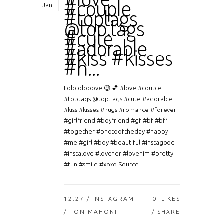
#couple
Jan.
#toptags
@top.tags
#cute
#adorable
#kiss #kisses
#h…
Lolololooove 😉 💕 #love #couple
#toptags @top.tags #cute #adorable
#kiss #kisses #hugs #romance #forever
#girlfriend #boyfriend #gf #bf #bff
#together #photooftheday #happy
#me #girl #boy #beautiful #instagood
#instalove #loveher #lovehim #pretty
#fun #smile #xoxo Source...
12:27 /
INSTAGRAM
0
LIKES
/ TONIMAHONI
SHARE