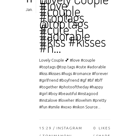
11
#love
#couple
Jan.
#toptags
@top.tags
#cute
#adorable
#kiss #kisses
#h…
Lovely Couple 💕 #love #couple
#toptags @top.tags #cute #adorable
#kiss #kisses #hugs #romance #forever
#girlfriend #boyfriend #gf #bf #bff
#together #photooftheday #happy
#girl #boy #beautiful #instagood
#instalove #loveher #lovehim #pretty
#fun #smile #xoxo #nikon Source...
15:29 /
INSTAGRAM
0
LIKES
/ TONIMAHONI
SHARE