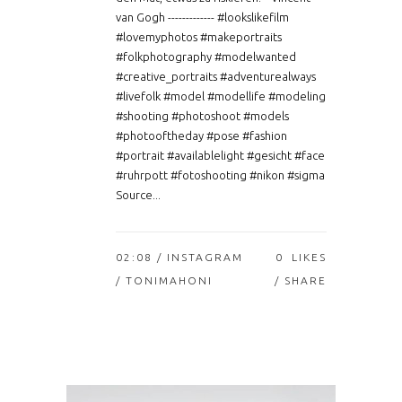
van Gogh ------------- #lookslikefilm
#lovemyphotos #makeportraits
#folkphotography #modelwanted
#creative_portraits #adventurealways
#livefolk #model #modellife #modeling
#shooting #photoshoot #models
#photooftheday #pose #fashion
#portrait #availablelight #gesicht #face
#ruhrpott #fotoshooting #nikon #sigma
Source...
02:08 /
INSTAGRAM
0
LIKES
/ TONIMAHONI
SHARE