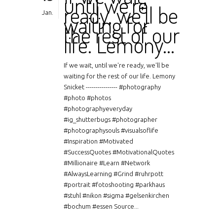
until we’re
ready, we’ll be
Jan.
waiting for
the rest of our
life. Lemony…
If we wait, until we're ready, we'll be
waiting for the rest of our life. Lemony
Snicket ---------------- #photography
#photo #photos
#photographyeveryday
#ig_shutterbugs #photographer
#photographysouls #visualsoflife
#Inspiration #Motivated
#SuccessQuotes #MotivationalQuotes
#Millionaire #Learn #Network
#AlwaysLearning #Grind #ruhrpott
#portrait #fotoshooting #parkhaus
#stuhl #nikon #sigma #gelsenkirchen
#bochum #essen Source...