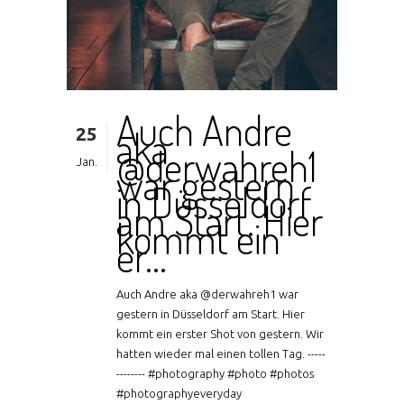
Auch Andre
25
aka
@derwahreh1
Jan.
war gestern
in Düsseldorf
am Start. Hier
kommt ein
er…
Auch Andre aka @derwahreh1 war
gestern in Düsseldorf am Start. Hier
kommt ein erster Shot von gestern. Wir
hatten wieder mal einen tollen Tag. -----
-------- #photography #photo #photos
#photographyeveryday