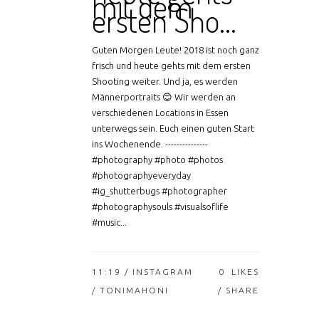
mit dem
ersten Sho…
Guten Morgen Leute! 2018 ist noch ganz
frisch und heute gehts mit dem ersten
Shooting weiter. Und ja, es werden
Männerportraits 😊 Wir werden an
verschiedenen Locations in Essen
unterwegs sein. Euch einen guten Start
ins Wochenende. ---------------
#photography #photo #photos
#photographyeveryday
#ig_shutterbugs #photographer
#photographysouls #visualsoflife
#music...
11:19 /
INSTAGRAM
0
LIKES
/ TONIMAHONI
SHARE