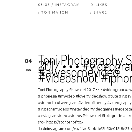
03:05 /
INSTAGRAM
0
LIKES
/ TONIMAHONI
SHARE
Toni Photography 
04
2017 • • • #videogr
#awesomevideo
Jan.
#videoshoot #ipho
Toni Photography Showreel 2017 • • • #videogram #
#iphonesia #myvideo #love #videoshow #cute #instav
#videoclip #tweegram #videooftheday #videography 
#instagramvideos #instavideo #videogames #videost
#instagramvideo #videos #showreel #fotografie #niko
src="https://scontent-frx5-
1.cdninstagram.com/vp/1fad8abbfb62b30e018f8e23c