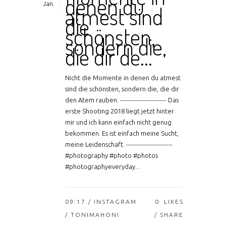
denen du
Jan.
atmest sind
die
schönsten,
sondern die,
die dir de…
Nicht die Momente in denen du atmest
sind die schönsten, sondern die, die dir
den Atem rauben. ----------------------- Das
erste Shooting 2018 liegt jetzt hinter
mir und ich kann einfach nicht genug
bekommen. Es ist einfach meine Sucht,
meine Leidenschaft. -----------------------
#photography #photo #photos
#photographyeveryday...
09:17 /
INSTAGRAM
0
LIKES
/ TONIMAHONI
SHARE