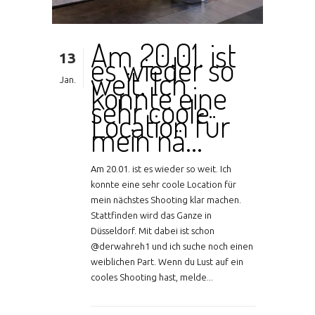
Am 20.01. ist
13
es wieder so
weit. Ich
Jan.
konnte eine
sehr coole
Location für
mein nä…
Am 20.01. ist es wieder so weit. Ich
konnte eine sehr coole Location für
mein nächstes Shooting klar machen.
Stattfinden wird das Ganze in
Düsseldorf. Mit dabei ist schon
@derwahreh1 und ich suche noch einen
weiblichen Part. Wenn du Lust auf ein
cooles Shooting hast, melde...