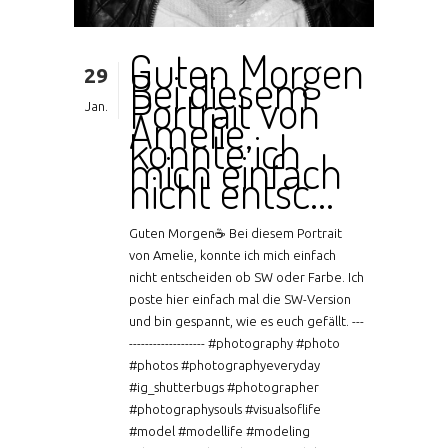
Guten Morgen
29
Bei diesem
Portrait von
Jan.
Amelie,
konnte ich
mich einfach
nicht entsc…
Guten Morgen☕ Bei diesem Portrait
von Amelie, konnte ich mich einfach
nicht entscheiden ob SW oder Farbe. Ich
poste hier einfach mal die SW-Version
und bin gespannt, wie es euch gefällt. ---
------------------- #photography #photo
#photos #photographyeveryday
#ig_shutterbugs #photographer
#photographysouls #visualsoflife
#model #modellife #modeling