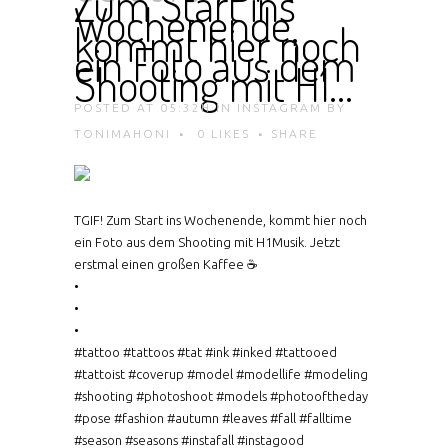
Zum Start ins
Wochenende,
kommt hier noch
ein Foto aus dem
Shooting mit H1…
POSTED AT 05:32H
IN
INSTAGRAM
BY
TONIMAHONI
0
LIKES
SHARE
TGIF! Zum Start ins Wochenende, kommt hier noch
ein Foto aus dem Shooting mit H1Musik. Jetzt
erstmal einen großen Kaffee ☕
•
•
•
#tattoo #tattoos #tat #ink #inked #tattooed
#tattoist #coverup #model #modellife #modeling
#shooting #photoshoot #models #photooftheday
#pose #fashion #autumn #leaves #fall #falltime
#season #seasons #instafall #instagood