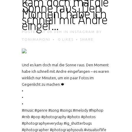
kam doch mal die
Sonne raus. Den
Moment habe ich
schnell mit Andre
eingef…
POSTED AT 09:38H
IN
INSTAGRAM
BY
TONIMAHONI
0
LIKES
SHARE
Und es kam doch mal die Sonne raus. Den Moment
habe ich schnell mit Andre eingefangen – es waren
wirklich nur Minuten, um ein paar Fotos im
Gegenlicht zu machen.🍁
•
•
•
#music #genre #song #songs #melody #hiphop
#rnb #pop #photography #photo #photos
#photographyeveryday #ig_shutterbugs
#photographer #photographysouls #visualsoflife