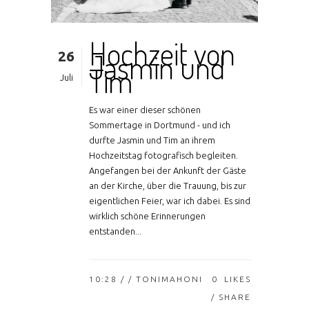
Hochzeit von
26
Jasmin und
Tim
Juli
Es war einer dieser schönen
Sommertage in Dortmund - und ich
durfte Jasmin und Tim an ihrem
Hochzeitstag fotografisch begleiten.
Angefangen bei der Ankunft der Gäste
an der Kirche, über die Trauung, bis zur
eigentlichen Feier, war ich dabei. Es sind
wirklich schöne Erinnerungen
entstanden...
10:28 /
/ TONIMAHONI
0
LIKES
SHARE