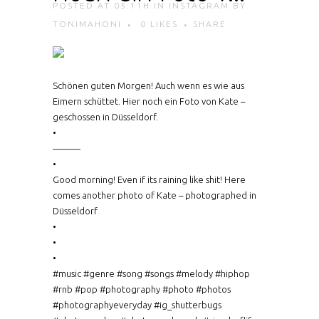
POSTED AT 05:11H
IN
INSTAGRAM
BY
TONIMAHONI
0
LIKES
SHARE
Schönen guten Morgen! Auch wenn es wie aus
Eimern schüttet. Hier noch ein Foto von Kate –
geschossen in Düsseldorf.
•
———
•
Good morning! Even if its raining like shit! Here
comes another photo of Kate – photographed in
Düsseldorf
•
•
•
#music #genre #song #songs #melody #hiphop
#rnb #pop #photography #photo #photos
#photographyeveryday #ig_shutterbugs