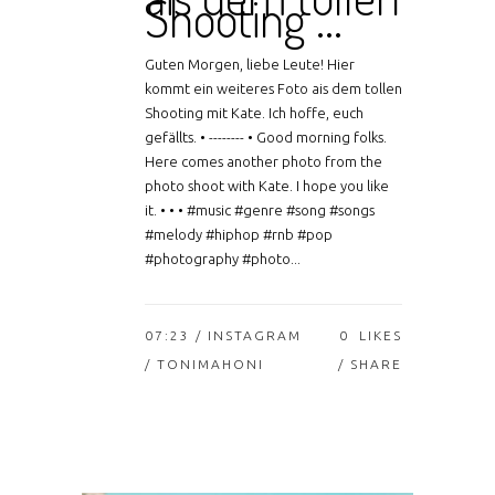
Shooting …
Guten Morgen, liebe Leute! Hier
kommt ein weiteres Foto ais dem tollen
Shooting mit Kate. Ich hoffe, euch
gefällts. • -------- • Good morning folks.
Here comes another photo from the
photo shoot with Kate. I hope you like
it. • • • #music #genre #song #songs
#melody #hiphop #rnb #pop
#photography #photo...
07:23 /
INSTAGRAM
0
LIKES
/ TONIMAHONI
SHARE