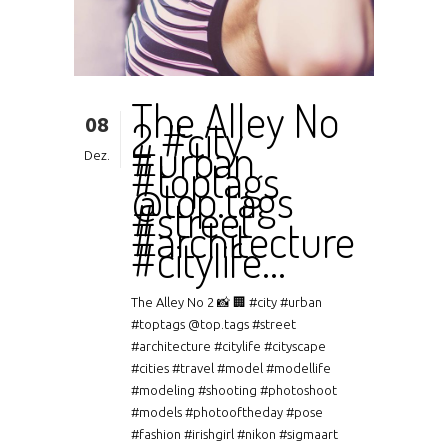
The Alley No
08
2 #city
#urban
Dez.
#toptags
@top.tags
#street
#architecture
#citylife…
The Alley No 2 📸 🏢 #city #urban
#toptags @top.tags #street
#architecture #citylife #cityscape
#cities #travel #model #modellife
#modeling #shooting #photoshoot
#models #photooftheday #pose
#fashion #irishgirl #nikon #sigmaart