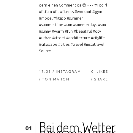
gern einen Comment da 😉 • • • #Fitgirl
#fitfam #fit #fitness #workout #gym
#model #fitspo #summer
#summertime #sun #summerdays #sun
#sunny #warm #fun #beautiful #city
#urban #street #architecture #citylife
#cityscape #cities #travel #instatravel
Source...
17:06 /
INSTAGRAM
0
LIKES
/ TONIMAHONI
SHARE
Bei dem Wetter
01
ruhig mal unter