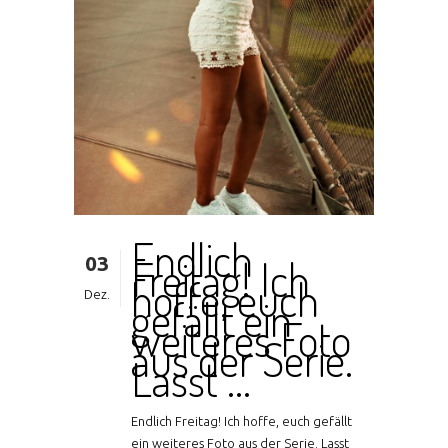
Endlich
03
Freitag! Ich
hoffe, euch
Dez.
gefällt ein
weiteres Foto
aus der Serie.
Lasst …
Endlich Freitag! Ich hoffe, euch gefällt
ein weiteres Foto aus der Serie. Lasst